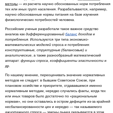
методы
— из расчета научно обоснованных норм потребления
тех или иных групп населения. Разрабатываются, например,
научно обоснованные нормы питания на базе изучения
физиологических потребностей человека.
Российские ученые разработали такое важное средство
анализа как
дифференцированный
баланс
доходов
и
потребления
. Используются три типа
экономико-
математических моделей
спроса и потребления:
конструктивные, структурные (балансовые) и
аналитические
, а также разнообразный математический
аппарат:
функции спроса
,
коэффициенты эластичности
и
др
.
По нашему мнению, переоценивать значение нормативных
методов не следует: в бывшем Советском Союзе, при
плановом хозяйстве и приоритете, отдававшемся именно
нормативным методам, нередко случались факты, когда тех
или иных товаров было достаточно по «рациональным
нормам», но они оставались в остром дефиците из-за крайней
несбалансированности
цен
и нередко — так называемого
ажиотажного спроса
— законы
рынка
оказываются в этом