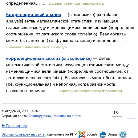
определённая… …
Большая советская энциклопедия
Корреляционный анализ
— (в экономике) [correlation
analysis] ветвь математической статистики, изучающая
взаимосвязи между изменяющимися величинами (корреляция
соотношение, от латинского слова correlatio). Взаимосвязь
может быть полная (т.е. функциональная) и неполная,… …
Экономико-математический словарь
корреляционный анализ (в экономике)
— Ветвь
математической статистики, изучающая взаимосвязи между
изменяющимися величинами (корреляция соотношение, от
латинского слова correlatio). Взаимосвязь может быть полная
(т.е. функциональная) и неполная, когда зависимость
связанных величин… …
Справочник технического переводчика
© Академик, 2000-2026
18+
Обратная связь:
Техподдержка
,
Реклама на сайте
👣 Путешествия
Экспорт словарей на сайты
, сделанные на PHP,
Joomla,
Drupal,